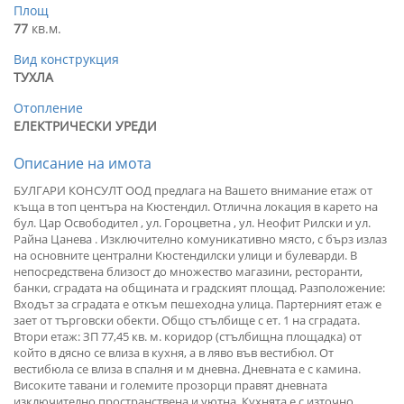
Площ
77
кв.м.
Вид конструкция
ТУХЛА
Отопление
ЕЛЕКТРИЧЕСКИ УРЕДИ
Описание на имота
БУЛГАРИ КОНСУЛТ ООД предлага на Вашето внимание етаж от
къща в топ центъра на Кюстендил. Отлична локация в карето на
бул. Цар Освободител , ул. Гороцветна , ул. Неофит Рилски и ул.
Райна Цанева . Изключително комуникативно място, с бърз излаз
на основните централни Кюстендилски улици и булеварди. В
непосредствена близост до множество магазини, ресторанти,
банки, сградата на общината и градският площад. Разположение:
Входът за сградата е откъм пешеходна улица. Партерният етаж е
зает от търговски обекти. Общо стълбище с ет. 1 на сградата.
Втори етаж: ЗП 77,45 кв. м. коридор (стълбищна площадка) от
който в дясно се влиза в кухня, а в ляво във вестибюл. От
вестибюла се влиза в спалня и м дневна. Дневната е с камина.
Високите тавани и големите прозорци правят дневната
изключително пространствена и уютна. Кухнята е с източно