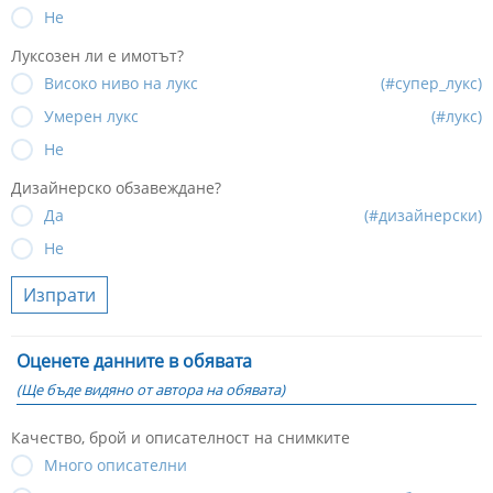
Не
Луксозен ли е имотът?
Високо ниво на лукс
(#супер_лукс)
Умерен лукс
(#лукс)
Не
Дизайнерско обзавеждане?
Да
(#дизайнерски)
Не
Изпрати
Оценете данните в обявата
(Ще бъде видяно от автора на обявата)
Качество, брой и описателност на снимките
Много описателни