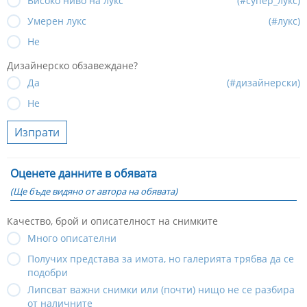
Високо ниво на лукс
(#супер_лукс)
Умерен лукс
(#лукс)
Не
Дизайнерско обзавеждане?
Да
(#дизайнерски)
Не
Изпрати
Оценете данните в обявата
(Ще бъде видяно от автора на обявата)
Качество, брой и описателност на снимките
Много описателни
Получих представа за имота, но галерията трябва да се
подобри
Липсват важни снимки или (почти) нищо не се разбира
от наличните