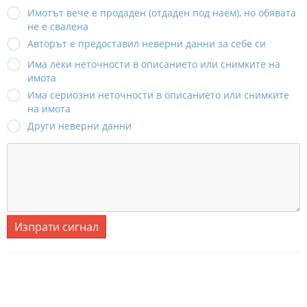
Имотът вече е продаден (отдаден под наем), но обявата
не е свалена
Авторът е предоставил неверни данни за себе си
Има леки неточности в описанието или снимките на
имота
Има сериозни неточности в описанието или снимките
на имота
Други неверни данни
Изпрати сигнал