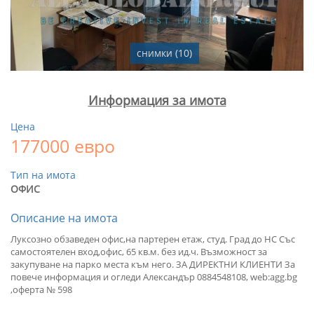
снимки (10)
Информация за имота
Цена
177000 евро
Тип на имота
ОФИС
Описание на имота
Луксозно обзаведен офис,на партерен етаж, студ. Град до НС Със
самостоятелен вход,офис, 65 кв.м. без ид.ч. Възможност за
закупуване на парко места към него. ЗА ДИРЕКТНИ КЛИЕНТИ За
повече информация и огледи Александър 0884548108, web:agg.bg
,оферта № 598