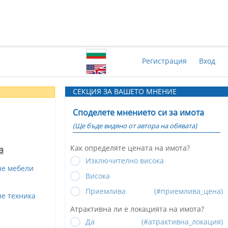
Регистрация
Вход
СЕКЦИЯ ЗА ВАШЕТО МНЕНИЕ
Споделете мнението си за имота
(Ще бъде видяно от автора на обявата)
Как определяте цената на имота?
а
Изключително висока
не мебели
Висока
Приемлива
(#приемлива_цена)
е техника
Атрактивна ли е локацията на имота?
Да
(#атрактивна_локация)