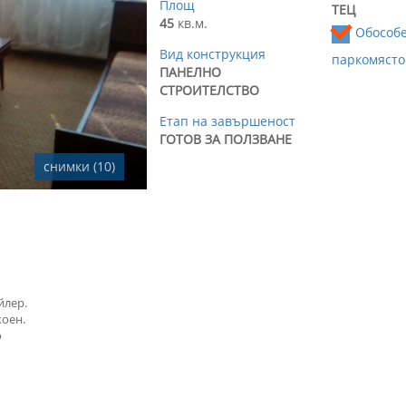
Площ
ТЕЦ
45
кв.м.
Обособ
Вид конструкция
паркомясто
ПАНЕЛНО
СТРОИТЕЛСТВО
Етап на завършеност
ГОТОВ ЗА ПОЛЗВАНЕ
снимки (10)
йлер.
коен.
о