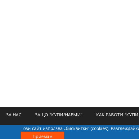
ЗА НАС
ЗАЩО "КУПИ/НАЕМИ"
КАК РАБОТИ "КУПИ
Този сайт използва „бисквитки“ (cookies). Разглеждай
РЕКЛАМА
БИСКВИТКИ
КОНТАКТИ
Приемам