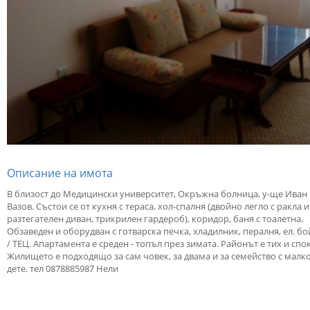
Описание на имота
В близост до Медицински университет, Окръжна болница, у-ще Иван
Вазов. Състои се от кухня с тераса, хол-спалня (двойно легло с ракла и
разтегателен диван, трикрилен гардероб), коридор, баня с тоалетна.
Обзаведен и оборудван с готварска печка, хладилник, пералня, ел. бо
/ ТЕЦ. Апартамента е среден - топъл през зимата. Районът е тих и спо
Жилището е подходящо за сам човек, за двама и за семейство с малк
дете. тел 0878885987 Нели