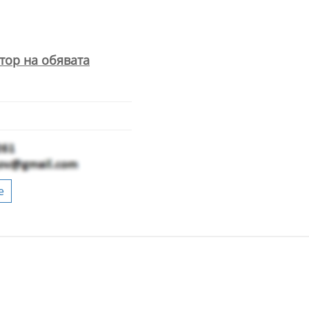
тор на обявата
е