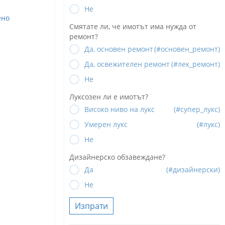
Не
ено
Смятате ли, че имотът има нужда от
ремонт?
Да, основен ремонт
(#основен_ремонт)
Да, освежителен ремонт
(#лек_ремонт)
Не
Луксозен ли е имотът?
Високо ниво на лукс
(#супер_лукс)
Умерен лукс
(#лукс)
Не
Дизайнерско обзавеждане?
Да
(#дизайнерски)
Не
Изпрати