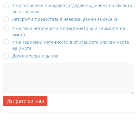
Имотът вече е продаден (отдаден под наем), но обявата
не е свалена
Авторът е предоставил неверни данни за себе си
Има леки неточности в описанието или снимките на
имота
Има сериозни неточности в описанието или снимките
на имота
Други неверни данни
Изпрати сигнал