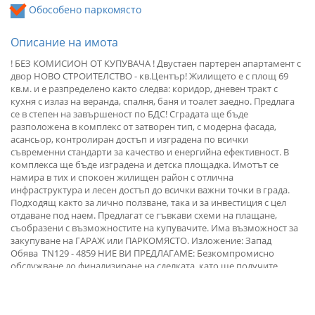
Обособено паркомясто
Описание на имота
! БЕЗ КОМИСИОН ОТ КУПУВАЧА ! Двустаен партерен апартамент с
двор НОВО СТРОИТЕЛСТВО - кв.Център! Жилището е с площ 69
кв.м. и е разпределено както следва: коридор, дневен тракт с
кухня с излаз на веранда, спалня, баня и тоалет заедно. Предлага
се в степен на завършеност по БДС! Сградата ще бъде
разположена в комплекс от затворен тип, с модерна фасада,
асансьор, контролиран достъп и изградена по всички
съвременни стандарти за качество и енергийна ефективност. В
комплекса ще бъде изградена и детска площадка. Имотът се
намира в тих и спокоен жилищен район с отлична
инфраструктура и лесен достъп до всички важни точки в града.
Подходящ както за лично ползване, така и за инвестиция с цел
отдаване под наем. Предлагат се гъвкави схеми на плащане,
съобразени с възможностите на купувачите. Има възможност за
закупуване на ГАРАЖ или ПАРКОМЯСТО. Изложение: Запад
Обява TN129 - 4859 НИЕ ВИ ПРЕДЛАГАМЕ: Безкомпромисно
обслужване до финализиране на сделката, като ще получите
БЕЗПЛАТНИ юридически консултации, съдействие за получаване
на ИПОТЕЧЕН КРЕДИТ (до 100% финансиране!!!) при възможно
НАЙ-ДОБРИ УСЛОВИЯ за клиента! За повече информация