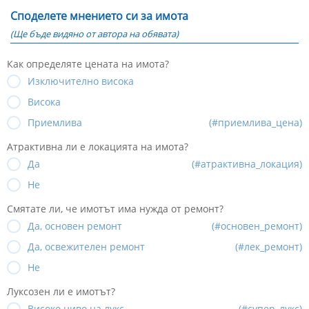
Споделете мнението си за имота
(Ще бъде видяно от автора на обявата)
Как определяте цената на имота?
Изключително висока
Висока
Приемлива
(#приемлива_цена)
Атрактивна ли е локацията на имота?
Да
(#атрактивна_локация)
Не
Смятате ли, че имотът има нужда от ремонт?
Да, основен ремонт
(#основен_ремонт)
Да, освежителен ремонт
(#лек_ремонт)
Не
Луксозен ли е имотът?
Високо ниво на лукс
(#супер_лукс)