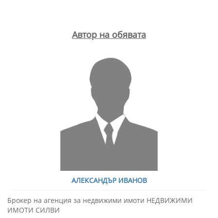
посетете офиса ни на адрес гр. Търговище, ул.“Лилия“№4, вх.Б,
ет.2, офис 3; тел. : 0894444532 Година на строеж: 2028. Брой стаи: 2.
Брой спални: 1. Брой балкони: 1. Брой бани с тоалетни: 1. Детайли
за имота: затворен комплекс, луксозни общи части, вода, ток,
Автор на обявата
имотът е саниран.
АЛЕКСАНДЪР ИВАНОВ
Брокер на агенция за недвижими имоти НЕДВИЖИМИ
ИМОТИ СИЛВИ