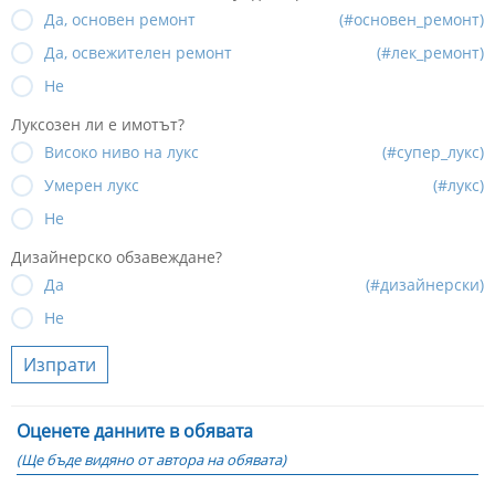
Да, основен ремонт
(#основен_ремонт)
Да, освежителен ремонт
(#лек_ремонт)
Не
Луксозен ли е имотът?
Високо ниво на лукс
(#супер_лукс)
Умерен лукс
(#лукс)
Не
Дизайнерско обзавеждане?
Да
(#дизайнерски)
Не
Изпрати
Оценете данните в обявата
(Ще бъде видяно от автора на обявата)