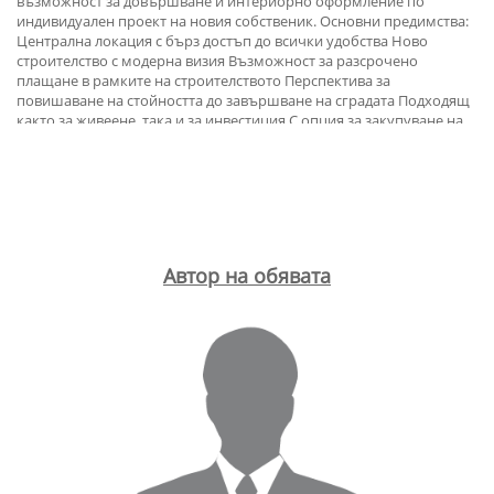
възможност за довършване и интериорно оформление по
индивидуален проект на новия собственик. Основни предимства:
Централна локация с бърз достъп до всички удобства Ново
строителство с модерна визия Възможност за разсрочено
плащане в рамките на строителството Перспектива за
повишаване на стойността до завършване на сградата Подходящ
както за живеене, така и за инвестиция С опция за закупуване на
паркомясто в сградата. Покупката на имот в ранен етап на
строителство дава възможност за по-добра цена и гъвкави
условия, както и за планиране на бъдещото пространство според
личните нужди. За оглед на това и други атрактивни
предложения, не се колебайте да ни потърсите на посочения
телефон за връзка. В случай, че не ви отговорим на момента, ще
ви върнем обаждане при първа възможност. Допълнителни
Автор на обявата
услуги: Като ценен клиент на нашата компания, Вие ще получите
безплатна консултация от нашия екип, ще имате привилегията да
ползвате напълно безплатно услугите на нашия опитен
юридически екип. В допълнение, предлагаме комплексни
решения, включващи имуществена застраховка, безплатна
финансова консултация, както и изгодни условия за финансиране.
Още актуални оферти може да намерите в нашия сайт:
serdika1.bg. ID: 21577 Година на строеж: 2027. Брой стаи: 3. Брой
спални: 2. Брой балкони: 1. Брой бани с тоалетни: 1.