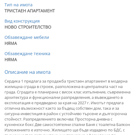
Тип на имота
ТРИСТАЕН АПАРТАМЕНТ
Вид конструкция
НОВО СТРОИТЕЛСТВО
Обзавеждане мебели
НЯМА
Обзавеждане техника
НЯМА
Описание на имота
Сердика 1 предлага за продажба тристаен апартамент в модерна
жилищна сграда в строеж, разположена в централната част на
града. Сградата е планирана с висок клас изпълнение, съвременна
архитектура и функционални разпределения, а въвеждането в
експлоатация е предвидено за края на 2027 г. Имотът предлага
отлична възможност както за бъдещ собствен дом, така и за
сигурна инвестиция в район с устойчиво търсене и дългосрочна
стойност. Разпределението включва: Просторна дневна с
кухненски бокс Две самостоятелни спални Баня с тоалетна Балкон
Изложението е източно. Жилището ще бъде издадено по БДС, с