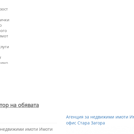
зост
сички
о
ного
 имот
слуги
т
жимо
Таньо
а на
 с
тор на обявата
Агенция за недвижими имоти Им
офис Стара Загора
а недвижими имоти Имоти