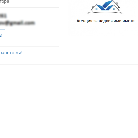
агора
е
ването ми!