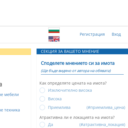
Регистрация
Вход
СЕКЦИЯ ЗА ВАШЕТО МНЕНИЕ
Споделете мнението си за имота
(Ще бъде видяно от автора на обявата)
Как определяте цената на имота?
а
Изключително висока
не мебели
Висока
Приемлива
(#приемлива_цена)
е техника
Атрактивна ли е локацията на имота?
Да
(#атрактивна_локация)