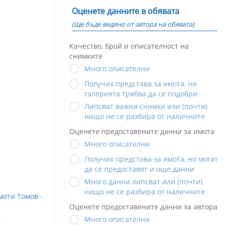
Оценете данните в обявата
(Ще бъде видяно от автора на обявата)
Качество, брой и описателност на
снимките
Много описателни
Получих представа за имота, но
галерията трябва да се подобри
Липсват важни снимки или (почти)
нищо не се разбира от наличните
Оценете предоставените данни за имота
Много описателни
Получих представа за имота, но могат
да се предоставят и още данни
Много данни липсват или (почти)
нищо не се разбира от наличните
оти Томов -
Оценете предоставените данни за автора
Много описателни