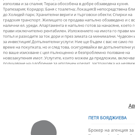
използва и за спалня; Тераса обособена в добре обзаведена кухня.
Трапезария; Коридор; Баня с тоалетна; Локация:В непосредствена бли
до Холидей парк; Хранителни вериги и търговски обекти; Спирки на
градския транспорт. Жилището се продава напълно обзаведено и с в
налични ел. уреди. Апартамента е напълно готов за нанасяне, което г
прави изключително рентабилен. Изложението на имота го прави м
топъл и разходите за ток дори и през зимата са минимални. Чудесен
за инвестиция! Допълнителни услуги: Ние ще бъдем с вас не само по
време на покупката, но и след това, осигурявайки ви допълнителни у
по ваше изискване с цел пълноценно и безпроблемно ползване на
новозакупения имот. Услугите, които можем да предложим, включва
получаване на одобрение за ипотечен кредит, застраховка на недви
имущество, застраховка живот, строителни и ремонтни дейности,
обзавеждане, юридически и счетоводни услуги и др. За повече
информация ни потърсете в нашият офис, находящ се на ул. “Майор 
Кавалджиев” 135 – Имоти Томов Стара Загора, тел.: 0884850909. Годин
строеж: 1990. Брой стаи: 1. Брой спални: 1. Брой балкони: 1. Брой бани
тоалетни: 1. Детайли за имота: ток.
Ав
ПЕТЯ БОЯДЖИЕВА
Брокер на агенция з