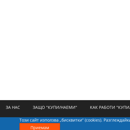
ЗА НАС
ЗАЩО "КУПИ/НАЕМИ"
КАК РАБОТИ "КУПИ
Този сайт използва „бисквитки“ (cookies). Разглеждай
РЕКЛАМА
БИСКВИТКИ
КОНТАКТИ
Приемам