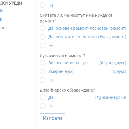
СКИ УРЕДИ
Не
ик
Смятате ли, че имотът има нужда от
ор
ремонт?
ено
Да, основен ремонт
(#основен_ремонт)
Да, освежителен ремонт
(#лек_ремонт)
Не
Луксозен ли е имотът?
Високо ниво на лукс
(#супер_лукс)
Умерен лукс
(#лукс)
Не
Дизайнерско обзавеждане?
Да
(#дизайнерски)
Не
Изпрати