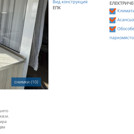
Вид конструкция
ЕЛЕКТРИЧЕ
ЕПК
Климат
Асансь
Обособ
паркомясто
снимки (10)
ашето
кв.м.
мира
два