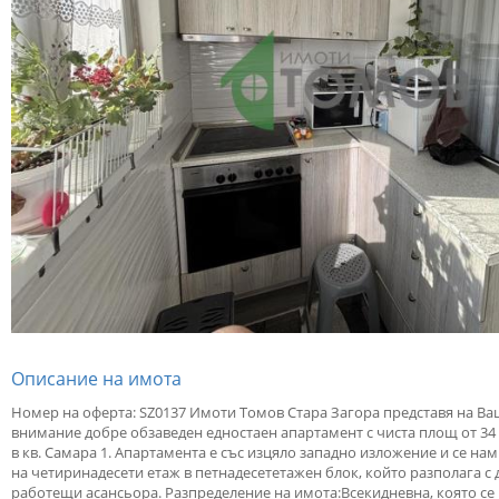
Описание на имота
Номер на оферта: SZ0137 Имоти Томов Стара Загора представя на В
внимание добре обзаведен едностаен апартамент с чиста площ от 34 
в кв. Самара 1. Апартамента е със изцяло западно изложение и се на
на четиринадесети етаж в петнадесететажен блок, който разполага с 
работещи асансьора. Разпределение на имота:Всекидневна, която се