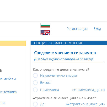
Регистрация
Вход
СЕКЦИЯ ЗА ВАШЕТО МНЕНИЕ
Споделете мнението си за имота
(Ще бъде видяно от автора на обявата)
Как определяте цената на имота?
а
Изключително висока
не мебели
Висока
Приемлива
(#приемлива_цена)
е техника
Атрактивна ли е локацията на имота?
ено
Да
(#атрактивна_локация)