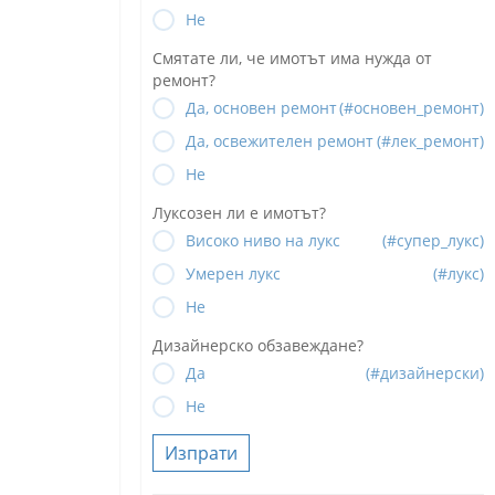
Не
Смятате ли, че имотът има нужда от
ремонт?
Да, основен ремонт
(#основен_ремонт)
Да, освежителен ремонт
(#лек_ремонт)
Не
Луксозен ли е имотът?
Високо ниво на лукс
(#супер_лукс)
Умерен лукс
(#лукс)
Не
Дизайнерско обзавеждане?
Да
(#дизайнерски)
Не
Изпрати