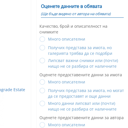
Оценете данните в обявата
(Ще бъде видяно от автора на обявата)
Качество, брой и описателност на
снимките
Много описателни
Получих представа за имота, но
галерията трябва да се подобри
Липсват важни снимки или (почти)
нищо не се разбира от наличните
Оценете предоставените данни за имота
Много описателни
grade Estate
Получих представа за имота, но могат
да се предоставят и още данни
Много данни липсват или (почти)
нищо не се разбира от наличните
Оценете предоставените данни за автора
Много описателни