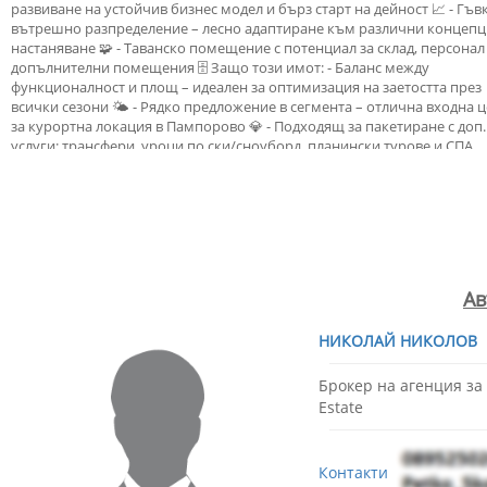
развиване на устойчив бизнес модел и бърз старт на дейност 📈 - Гъв
вътрешно разпределение – лесно адаптиране към различни концепц
настаняване 🧩 - Таванско помещение с потенциал за склад, персонал
допълнителни помещения 🗄️ Защо този имот: - Баланс между
функционалност и площ – идеален за оптимизация на заетостта през
всички сезони 🌤️ - Рядко предложение в сегмента – отлична входна 
за курортна локация в Пампорово 💎 - Подходящ за пакетиране с доп.
услуги: трансфери, уроци по ски/сноуборд, планински турове и СПА
партньорства 🤝 Свържете се при допълнителни въпроси. За оглед и
подробна финансово-инвестиционна консултация – ще ви съдейства
пазарен анализ, ценообразуване и стартова стратегия за наем и заетос
Описание на квартала: - Курортната зона на Пампорово предлага бъ
достъп до ски писти, лифтове, еко пътеки и разнообразни заведения,
подходящи за целогодишен туризъм. 🏂🍽️ - Спокойна и зелена среда 
добре поддържана инфраструктура и удобни връзки към Смолян и
Ав
близките природни забележителности. 🌲🛣️ Брой стаи: 10. Брой спални
Брой балкони: 5. Брой бани с тоалетни: 5. Детайли за имота: вода,
НИКОЛАЙ НИКОЛОВ
канализация, ток, с разрешение за строеж. Виртуална разходка:
https://kuula.co/share/collection/7HxXC?
logo=1&info=0&logosize=66&fs=1&vr=1&thumbs=1.
Брокер на агенция з
Estate
Контакти