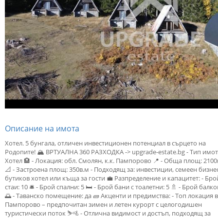
Описание на имота
Хотел. 5 бунгала, отличен инвестиционен потенциал в сърцето на
Родопите! 🏔️ ВРТУАЛНА 360 РАЗХОДКА -> upgrade-estate.bg - Тип имот
Хотел 🏨 - Локация: обл. Смолян, к.к. Пампорово 📍 - Общa площ: 2100
📐 - Застроена площ: 350в.м - Подходящ за: инвестиции, семеен бизнес
бутиков хотел или къща за гости 💼 Разпределение и капацитет: - Бро
стаи: 10 🛎️ - Брой спални: 5 🛏️ - Брой бани с тоалетни: 5 🚿 - Брой балко
🌅 - Таванско помещение: да 🧱 Акценти и предимства: - Топ локация в 
Пампорово – предпочитан зимен и летен курорт с целогодишен
туристически поток ⛷️🚵 - Отлична видимост и достъп, подходящ за