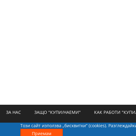
ЗА НАС
ЗАЩО "КУПИ/НАЕМИ"
КАК РАБОТИ "КУПИ
Този сайт използва „бисквитки“ (cookies). Разглеждай
РЕКЛАМА
БИСКВИТКИ
КОНТАКТИ
Приемам