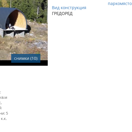
паркомясто
Вид конструкция
ГРЕДОРЕД
снимки (10)
:
кв.м
,
й
ни: 5
к.к.