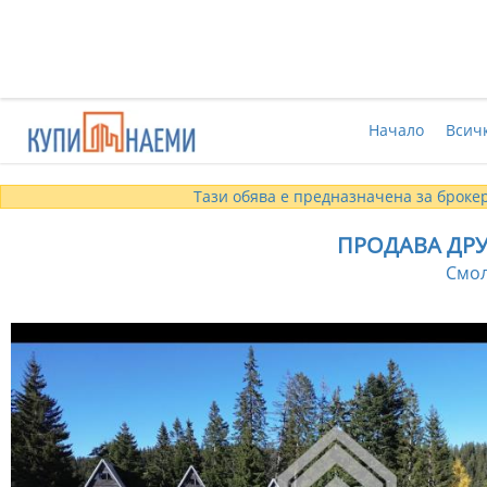
Начало
Всич
Тази обява е предназначена за брокер
ПРОДАВА ДРУ
Смол