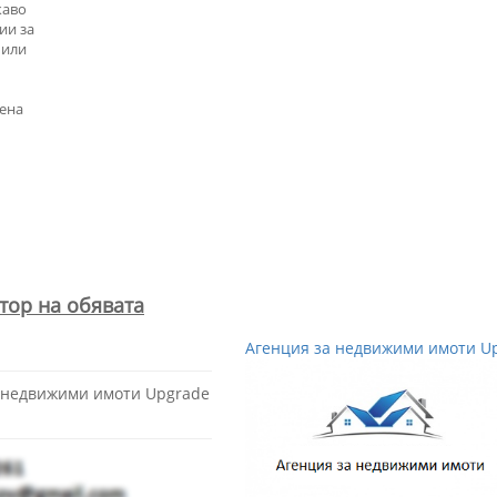
каво
ии за
 или
цена
ме с
т. 📞
рз
с
тор на обявата
: 5.
Агенция за недвижими имоти Up
а недвижими имоти Upgrade