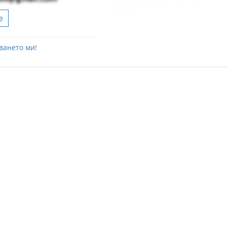
е
ването ми!