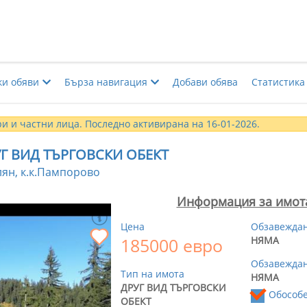
ки обяви
Бърза навигация
Добави обява
Статистика
и и частни лица. Последно активирана на 16-01-2026.
Г ВИД ТЪРГОВСКИ ОБЕКТ
ян, к.к.Пампорово
Информация за имот
Цена
Обзавежда
185000 евро
НЯМА
Обзавеждан
Тип на имота
НЯМА
ДРУГ ВИД ТЪРГОВСКИ
Обособ
ОБЕКТ