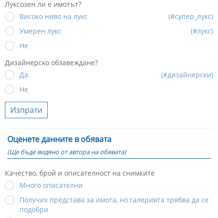
Луксозен ли е имотът?
Високо ниво на лукс
(#супер_лукс)
Умерен лукс
(#лукс)
Не
Дизайнерско обзавеждане?
Да
(#дизайнерски)
Не
Изпрати
Оценете данните в обявата
(Ще бъде видяно от автора на обявата)
Качество, брой и описателност на снимките
Много описателни
Получих представа за имота, но галерията трябва да се
подобри