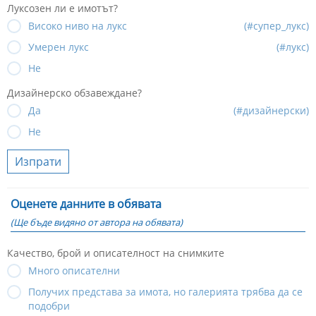
Луксозен ли е имотът?
Високо ниво на лукс
(#супер_лукс)
Умерен лукс
(#лукс)
Не
Дизайнерско обзавеждане?
Да
(#дизайнерски)
Не
Изпрати
Оценете данните в обявата
(Ще бъде видяно от автора на обявата)
Качество, брой и описателност на снимките
Много описателни
Получих представа за имота, но галерията трябва да се
подобри