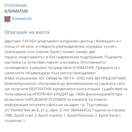
Отопление
КЛИМАТИК
Климатик
Описание на имота
Двустаен ТУХЛЕН апартамент в Идеален център ! Жилището е с
площ от 66 кв.м. и следното разпределение: коридор, кухня с
трапезария, хол, спалня, баня с тоалет, килер, две
тераси. Апартаментът е без съвременни подобрения. Подовите
настилки са: естествен паркет и мозайка. Отоплението/
охлаждането е решено посредством КЛИМАТИК. Предлага се с
наличното обзавеждане. Към имота принадлежи
ИЗБА. Изложение: ЮГ Обява № TB114 - 4702 НИЕ ВИ ПРЕДЛАГАМЕ:
Безкомпромисно обслужване до финализиране на сделката, като
ще получите БЕЗПЛАТНИ юридически консултации, съдействие за
получаване на ИПОТЕЧЕН КРЕДИТ (до 100% финансиране!!!) при
възможно НАЙ-ДОБРИ УСЛОВИЯ за клиента! За повече
информация посетете офиса ни на адрес гр. Търговище,
ул.“Лилия“№4, вх.Б, ет.2, офис 3; тел. 0894444532 Година на строеж:
1985. Брой стаи: 2. Брой спални: 1. Брой балкони: 2. Брой бани с
тоалетни: 1.