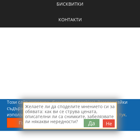
БИСКВИТКИ
КОНТАКТИ
Този сайт използва „бисквитки“ (cookies). Разглеждайки
Желаете ли да споделите мнението си за
съдържанието на сайта, Вие се съгласявате с
обявата: как ви се струва цената,
използването на „бисквитки“.
Повече информация тук
.
описателни ли са снимките, забелязвате
© 2026 - Рапид Солюшънс ЕООД
ли някакви нередности?
Да
Приемам
Не