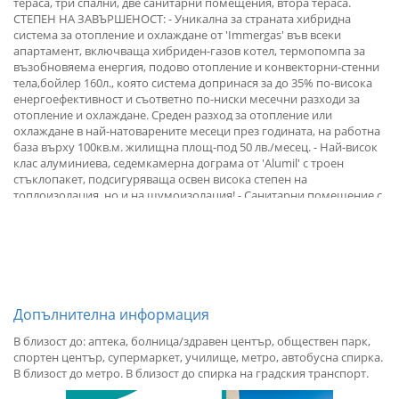
тераса, три спални, две санитарни помещения, втора тераса.
СТЕПЕН НА ЗАВЪРШЕНОСТ: - Уникална за страната хибридна
система за отопление и охлаждане от 'Immergas' във всеки
апартамент, включваща хибриден-газов котел, термопомпа за
възобновяема енергия, подово отопление и конвекторни-стенни
тела,бойлер 160л., която система допринася за до 35% по-висока
енергоефективност и съответно по-ниски месечни разходи за
отопление и охлаждане. Среден разход за отопление или
охлаждане в най-натоварените месеци през годината, на работна
база върху 100кв.м. жилищна площ-под 50 лв./месец. - Най-висок
клас алуминиева, седемкамерна дограма от 'Alumil' с троен
стъклопакет, подсигуряваща освен висока степен на
топлоизолация, но и на шумоизолация! - Санитарни помещение с
вградени универсални стенни структури от фирма Grohe ,
положена хидроизолация! - Стени с нанесени две ръце фина
шпакловка, поставени ключове и контакти от фирма Legrand . '
Мултифункционална сграда с удобства, нови технологии и среда
за живот от най-висок клас! Вентилируема окачена фасада от
биоактивен камък с високи свойства на шумо и топлоизолация,
която се самопочиства и поддържа с минимални разходи през
Допълнителна информация
дълги интервали от време. Външна топло и шумо изолация от
каменна вата с дебелина от 10 см., подсигуряваща цялостна
В близост до: аптека, болница/здравен център, обществен парк,
изолация от външната среда. Тухлени зидове, изградени от
спортен център, супермаркет, училище, метро, автобусна спирка.
керамични блокове на 'Wienerberger' с най-висок коефицент на
В близост до метро. В близост до спирка на градския транспорт.
звукоизолация, пожарозащита, здравина, микроклимат, ниска