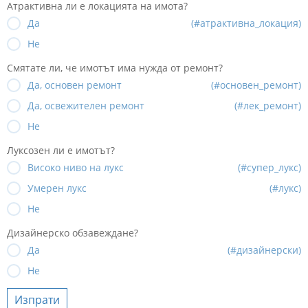
Атрактивна ли е локацията на имота?
Да
(#атрактивна_локация)
Не
Смятате ли, че имотът има нужда от ремонт?
Да, основен ремонт
(#основен_ремонт)
Да, освежителен ремонт
(#лек_ремонт)
Не
Луксозен ли е имотът?
Високо ниво на лукс
(#супер_лукс)
Умерен лукс
(#лукс)
Не
Дизайнерско обзавеждане?
Да
(#дизайнерски)
Не
Изпрати