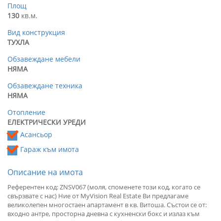
Площ
130
кв.м.
Вид конструкция
ТУХЛА
Обзавеждане мебели
НЯМА
Обзавеждане техника
НЯМА
Отопление
ЕЛЕКТРИЧЕСКИ УРЕДИ
Асансьор
Гараж към имота
Описание на имота
Референтен код: ZNSV067 (моля, споменете този код, когато се
свързвате с нас) Ние от MyVision Real Estate Ви предлагаме
великолепен многостаен апартамент в кв. Витоша. Състои се от:
входно антре, просторна дневна с кухненски бокс и излаз към