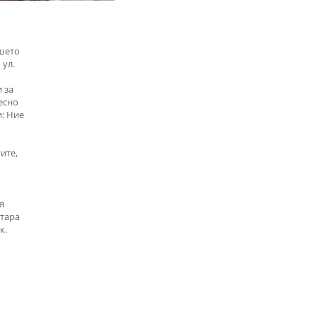
ашето
 ул.
 за
есно
: Ние
ите,
я
Стара
к.