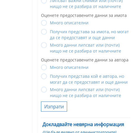
Липсват важни снимки или (почти)
нищо не се разбира от наличните
Оценете предоставените данни за имота
Много описателни
Получих представа за имота, но могат
да се предоставят и още данни
Много данни липсват или (почти)
нищо не се разбира от наличните
Оценете предоставените данни за автора
Много описателни
Получих представа кой е автора, но
могат да се предоставят и още данни
Много данни липсват или (почти)
нищо не се разбира от наличните
Изпрати
Докладвайте невярна информация
(Ще бъде видяно от администраторите)