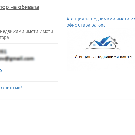
тор на обявата
Агенция за недвижими имоти Им
офис Стара Загора
а недвижими имоти Имоти
агора
е
ването ми!