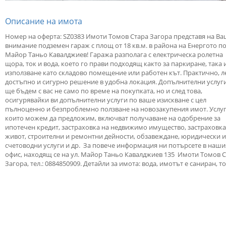
Описание на имота
Номер на оферта: SZ0383 Имоти Томов Стара Загора представя на В
внимание подземен гараж с площ от 18 кв.м. в района на Енергото по
Майор Таньо Кавалджиев! Гаража разполага с електрическа ролетна
щора, ток и вода, което го прави подходящ както за паркиране, така и
използване като складово помещение или работен кът. Практично, л
достъпно и сигурно решение в удобна локация. Допълнителни услуги
ще бъдем с вас не само по време на покупката, но и след това,
осигурявайки ви допълнителни услуги по ваше изискване с цел
пълноценно и безпроблемно ползване на новозакупения имот. Услуг
които можем да предложим, включват получаване на одобрение за
ипотечен кредит, застраховка на недвижимо имущество, застраховка
живот, строителни и ремонтни дейности, обзавеждане, юридически и
счетоводни услуги и др. За повече информация ни потърсете в наши
офис, находящ се на ул. Майор Таньо Кавалджиев 135 Имоти Томов 
Загора, тел.: 0884850909. Детайли за имота: вода, имотът е саниран, то