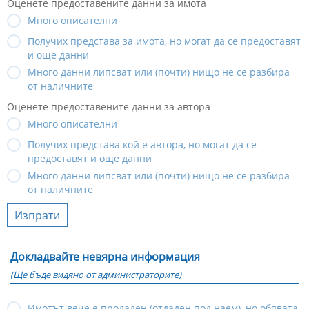
Оценете предоставените данни за имота
Много описателни
Получих представа за имота, но могат да се предоставят
и още данни
Много данни липсват или (почти) нищо не се разбира
от наличните
Оценете предоставените данни за автора
Много описателни
Получих представа кой е автора, но могат да се
предоставят и още данни
Много данни липсват или (почти) нищо не се разбира
от наличните
Изпрати
Докладвайте невярна информация
(Ще бъде видяно от администраторите)
Имотът вече е продаден (отдаден под наем), но обявата