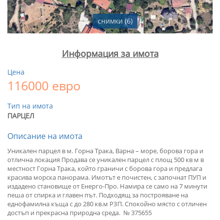
снимки (6)
Информация за имота
Цена
116000 евро
Тип на имота
ПАРЦЕЛ
Описание на имота
Уникален парцел в м. Горна Трака, Варна – море, борова гора и
отлична локация Продава се уникален парцел с площ 500 кв м в
местност Горна Трака, който граничи с борова гора и предлага
красива морска панорама. Имотът е почистен, с започнат ПУП и
издадено становище от Енерго-Про. Намира се само на 7 минути
пеша от спирка и главен път. Подходящ за построяване на
еднофамилна къща с до 280 кв.м РЗП. Спокойно място с отличен
достъп и прекрасна природна среда. № 375655