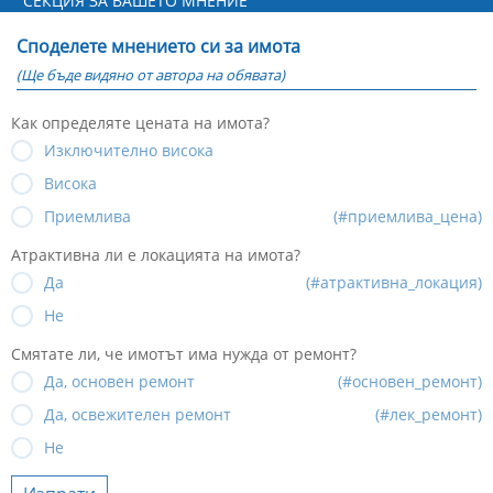
СЕКЦИЯ ЗА ВАШЕТО МНЕНИЕ
Споделете мнението си за имота
(Ще бъде видяно от автора на обявата)
Как определяте цената на имота?
Изключително висока
Висока
Приемлива
(#приемлива_цена)
Атрактивна ли е локацията на имота?
Да
(#атрактивна_локация)
Не
Смятате ли, че имотът има нужда от ремонт?
Да, основен ремонт
(#основен_ремонт)
Да, освежителен ремонт
(#лек_ремонт)
Не