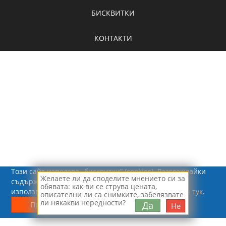
БИСКВИТКИ
КОНТАКТИ
Този сайт използва „бисквитки“ (cookies). Разглеждайки
Желаете ли да споделите мнението си за
съдържанието на сайта, Вие се съгласявате с
обявата: как ви се струва цената,
използването на „бисквитки“.
Повече информация тук
.
описателни ли са снимките, забелязвате
© 2026 - Рапид Солюшънс ЕООД
ли някакви нередности?
Да
Приемам
Не