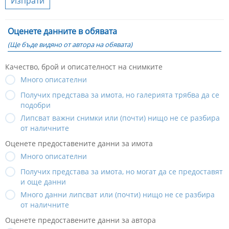
Изпрати
Оценете данните в обявата
(Ще бъде видяно от автора на обявата)
Качество, брой и описателност на снимките
Много описателни
Получих представа за имота, но галерията трябва да се
подобри
Липсват важни снимки или (почти) нищо не се разбира
от наличните
Оценете предоставените данни за имота
Много описателни
Получих представа за имота, но могат да се предоставят
и още данни
Много данни липсват или (почти) нищо не се разбира
от наличните
Оценете предоставените данни за автора