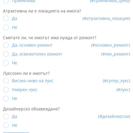
Приемлива
(#приемлива_цена)
Атрактивна ли е локацията на имота?
Да
(#атрактивна_локация)
Не
Смятате ли, че имотът има нужда от ремонт?
Да, основен ремонт
(#основен_ремонт)
Да, освежителен ремонт
(#лек_ремонт)
Не
Луксозен ли е имотът?
Високо ниво на лукс
(#супер_лукс)
Умерен лукс
(#лукс)
Не
Дизайнерско обзавеждане?
Да
(#дизайнерски)
Не