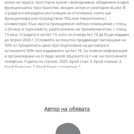
излаз на тераса, просторна кухня с всекидневна, обединени в едно
функционално пространство, входно антре и санитарен възел. В
сградата е изградена инсталация за отопление, която ще
функционира или посредством ТЕЦ или термопомпа с
конвектори. Към имота принадлежат избено помещение с площ
3.24 кв.м и паркомясто, разположено на приземния етаж, с площ
13 кв.м. Сградата е на Акт 15, като се очаква Акт 16 да бъде издаден
до Април 2026 г. Условията за покупка предвиждат заплащане на
50% от продажната цена при подписване на договора и
останалите 50% при издаването на Акт 16. За повече информация
и организиране на огледи, моля свържете се с нас на посочените
телефони. Година на строеж: 2025. Брой стаи: 3. Брой спални: 2.
Брой балкони: 2. Брой бани с тоалетни: 1.
Автор на обявата