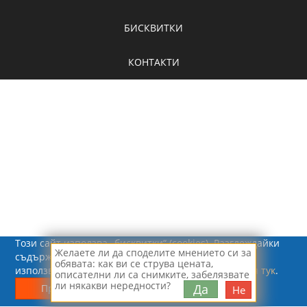
БИСКВИТКИ
КОНТАКТИ
Този сайт използва „бисквитки“ (cookies). Разглеждайки
Желаете ли да споделите мнението си за
съдържанието на сайта, Вие се съгласявате с
обявата: как ви се струва цената,
използването на „бисквитки“.
Повече информация тук
.
описателни ли са снимките, забелязвате
© 2026 - Рапид Солюшънс ЕООД
ли някакви нередности?
Да
Приемам
Не