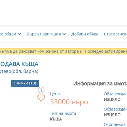
ки обяви
Бърза навигация
Добави обява
Статистика
 няма да изискват комисиона от автора й. Последно активирана
РОДАВА КЪЩА
отево(обл. Варна)
Информация за имот
снимки (10)
Цена
Обзавежда
33000 евро
ИЗЦЯЛО
Обзавеждан
Тип на имота
ИЗЦЯЛО
КЪЩА
Отопление