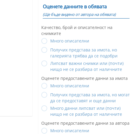
Оценете данните в обявата
(Ще бъде видяно от автора на обявата)
Качество, брой и описателност на
снимките
Много описателни
Получих представа за имота, но
галерията трябва да се подобри
Липсват важни снимки или (почти)
нищо не се разбира от наличните
Оценете предоставените данни за имота
Много описателни
Получих представа за имота, но могат
да се предоставят и още данни
Много данни липсват или (почти)
нищо не се разбира от наличните
Оценете предоставените данни за автора
Много описателни