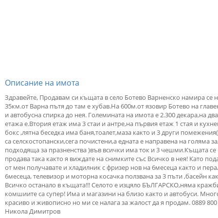
Описание на имота
Здравейте, Продавам си къщата в село Ботево Варненско намира се 
35км.от Варна пътя до там е хубав.На 600м.от язовир Ботево на главе
и автобусна спирка до нея. Големината на имота е 2.300 декара,на два
етажа е.Втория етаж има 3 стаи и антре,на първия етаж 1 стая и кухн
бокс ,лятна беседка има баня,тоалет,маза както и 3 други помежения
са селскостопански,сега почистени,а едната е направена на голяма за
подходяща за празненства )във всички има ток и 3 чешми.Къщата се
продава така както я виждате на снимките със Всичко в нея! Като по
от мен получавате и хладилник с фризер нов на 6месеца както и пер
6месеца, телевизор и моторна косачка ползвана за 3 пъти ,басейн как
Всичко останало в къщата!!! Селото е изцяло БЪЛГАРСКО,няма кражб
комшиите са супер! Има и магазини на близо както и автобуси. Мног
красиво и живописно но ми се налага за жалост да я продам. 0889 800
Никола Димитров