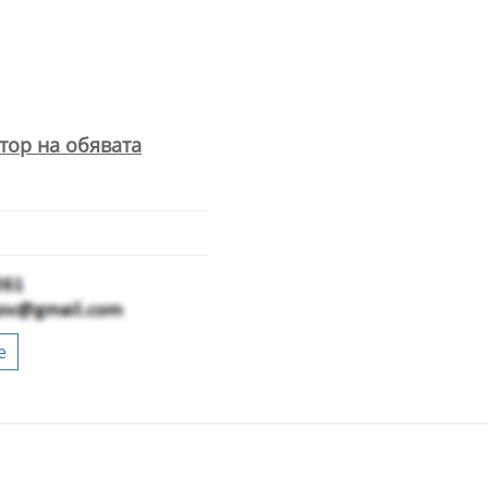
тор на обявата
е