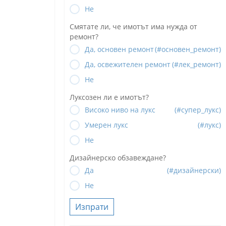
Не
Смятате ли, че имотът има нужда от
ремонт?
Да, основен ремонт
(#основен_ремонт)
Да, освежителен ремонт
(#лек_ремонт)
Не
Луксозен ли е имотът?
Високо ниво на лукс
(#супер_лукс)
Умерен лукс
(#лукс)
Не
Дизайнерско обзавеждане?
Да
(#дизайнерски)
Не
Изпрати