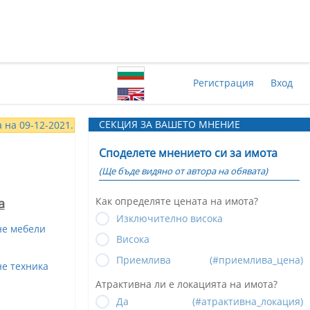
Регистрация
Вход
СЕКЦИЯ ЗА ВАШЕТО МНЕНИЕ
 на 09-12-2021.
Споделете мнението си за имота
(Ще бъде видяно от автора на обявата)
Как определяте цената на имота?
а
Изключително висока
не мебели
Висока
Приемлива
(#приемлива_цена)
е техника
Атрактивна ли е локацията на имота?
Да
(#атрактивна_локация)