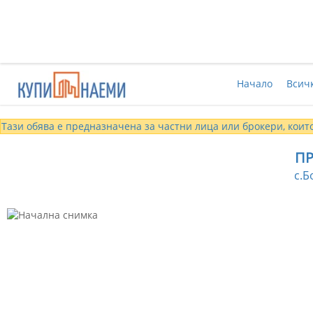
Начало
Всич
Тази обява е предназначена за частни лица или брокери, които
П
с.Б