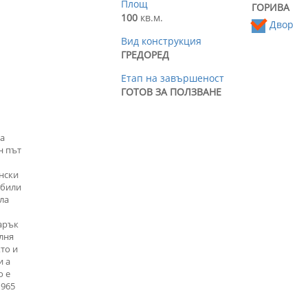
Площ
ГОРИВА
100
кв.м.
Двор
Вид конструкция
ГРЕДОРЕД
Етап на завършеност
ГОТОВ ЗА ПОЛЗВАНЕ
на
н път
енски
(били
ла
дарък
алня
то и
и а
о е
 965