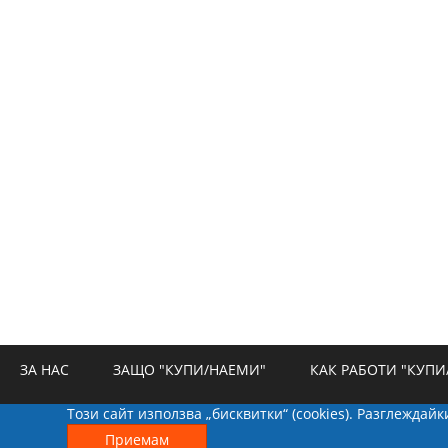
ЗА НАС
ЗАЩО "КУПИ/НАЕМИ"
КАК РАБОТИ "КУПИ
Този сайт използва „бисквитки“ (cookies). Разглеждай
РЕКЛАМА
БИСКВИТКИ
КОНТАКТИ
Приемам