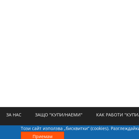
ЗА НАС
ЗАЩО "КУПИ/НАЕМИ"
КАК РАБОТИ "КУПИ
Този сайт използва „бисквитки“ (cookies). Разглеждай
РЕКЛАМА
БИСКВИТКИ
КОНТАКТИ
Приемам