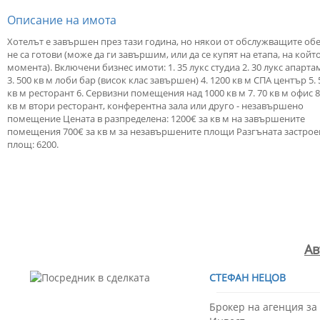
Описание на имота
Хотелът е завършен през тази година, но някои от обслужващите об
не са готови (може да ги завършим, или да се купят на етапа, на който
момента). Включени бизнес имоти: 1. 35 лукс студиа 2. 30 лукс апарт
3. 500 кв м лоби бар (висок клас завършен) 4. 1200 кв м СПА център 5. 
кв м ресторант 6. Сервизни помещения над 1000 кв м 7. 70 кв м офис 8
кв м втори ресторант, конферентна зала или друго - незавършено
помещение Цената в разпределена: 1200€ за кв м на завършените
помещения 700€ за кв м за незавършените площи Разгъната застрое
площ: 6200.
Ав
СТЕФАН НЕЦОВ
Брокер на агенция з