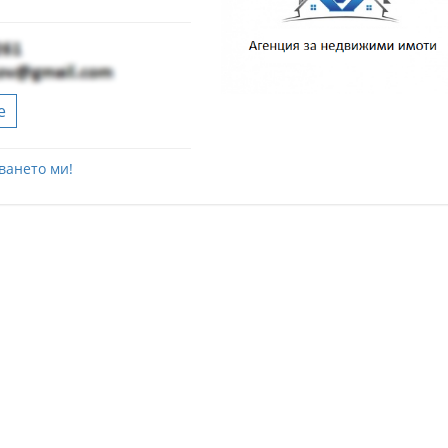
е
ването ми!