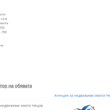
екти
 са в
аменти
550
. 700
на
тор на обявата
Агенция за недвижими имоти Н
а недвижими имоти Нецов