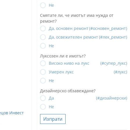
Не
Смятате ли, че имотът има нужда от
ремонт?
Да, основен ремонт
(#основен_ремонт)
Да, освежителен ремонт
(#лек_ремонт)
Не
Луксозен ли е имотът?
Високо ниво на лукс
(#супер_лукс)
Умерен лукс
(#лукс)
Не
Дизайнерско обзавеждане?
Да
(#дизайнерски)
Не
ецов Инвест
Изпрати