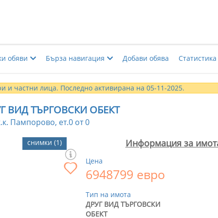
ки обяви
Бърза навигация
Добави обява
Статистика
и и частни лица. Последно активирана на 05-11-2025.
Г ВИД ТЪРГОВСКИ ОБЕКТ
.к. Пампорово, ет.0 от 0
Информация за имот
снимки (1)
Цена
6948799 евро
Тип на имота
ДРУГ ВИД ТЪРГОВСКИ
ОБЕКТ