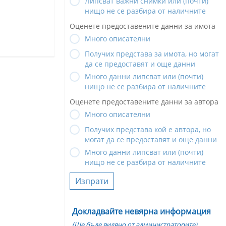
Липсват важни снимки или (почти)
нищо не се разбира от наличните
Оценете предоставените данни за имота
Много описателни
Получих представа за имота, но могат
да се предоставят и още данни
Много данни липсват или (почти)
нищо не се разбира от наличните
Оценете предоставените данни за автора
Много описателни
Получих представа кой е автора, но
могат да се предоставят и още данни
Много данни липсват или (почти)
нищо не се разбира от наличните
Изпрати
Докладвайте невярна информация
(Ще бъде видяно от администраторите)