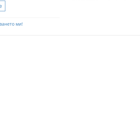
е
ването ми!