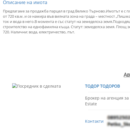
Описание на имота
Предлагаме за продажба парцел в град Велико Търново.Имотът е с 
от 720 кв.м. и се намира във вилната зона на града – местност „Пишма
ток и вода в него.В момента е със статут на земеделска земя.Подходя
строителство на еднофамилна къща. Статут: земеделска земя. Площ з
720. Налични: вода, електричество, път.
Ав
ТОДОР ТОДОРОВ
Брокер на агенция за
Estate
Контакти