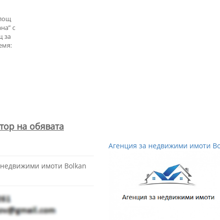
площ
на” с
щ за
емя:
тор на обявата
Агенция за недвижими имоти Bol
 недвижими имоти Bolkan