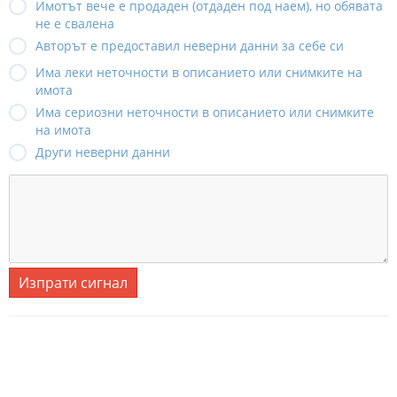
Имотът вече е продаден (отдаден под наем), но обявата
не е свалена
Авторът е предоставил неверни данни за себе си
Има леки неточности в описанието или снимките на
имота
Има сериозни неточности в описанието или снимките
на имота
Други неверни данни
Изпрати сигнал