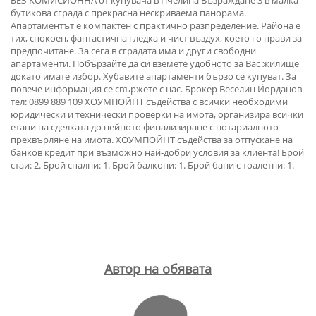
бутикова сграда с прекрасна нескриваема панорама.
Апартаментът е компактен с практично разпределение. Района е
тих, спокоен, фантастична гледка и чист въздух, което го прави за
предпочитане. За сега в сградата има и други свободни
апартаменти. Побързайте да си вземете удобното за Вас жилище
докато имате избор. Хубавите апартаменти бързо се купуват. За
повече информация се свържете с нас. Брокер Веселин Йорданов
тел: 0899 889 109 ХОУМПОЙНТ съдейства с всички необходими
юридически и технически проверки на имота, организира всички
етапи на сделката до нейното финализиране с нотариалното
прехвърляне на имота. ХОУМПОЙНТ съдейства за отпускане на
банков кредит при възможно най-добри условия за клиента! Брой
стаи: 2. Брой спални: 1. Брой балкони: 1. Брой бани с тоалетни: 1.
Автор на обявата