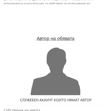
юридически консултации, съдействие за получаване на
ИПОТЕЧЕН КРЕДИТ (до 100% финансиране!!!) при възможно НАЙ-
ДОБРИ УСЛОВИЯ за клиента! За повече информация посетете
офиса ни на адрес гр. Търговище, ул.“Лилия“№4, вх.Б, ет.2, офис 3;
тел. : 0897422400 Година на строеж: 2020. Брой стаи: 2. Брой
спални: 1. Детайли за имота: имотът е саниран, луксозни общи
части.
Автор на обявата
СЛУЖЕБЕН АКАУНТ КОИТО НЯМАТ АВТОР
Собственик на имота