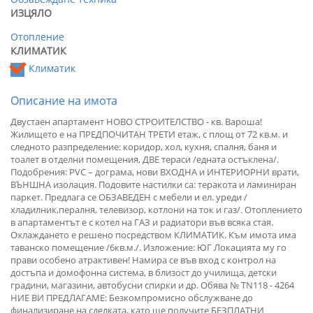
ИЗЦЯЛО
Отопление
КЛИМАТИК
Климатик
Описание на имота
Двустаен апартамент НОВО СТРОИТЕЛСТВО - кв. Вароша!
Жилището е на ПРЕДПОЧИТАН ТРЕТИ етаж, с площ от 72 кв.м. и
следното разпределение: коридор, хол, кухня, спалня, баня и
тоалет в отделни помещения, ДВЕ тераси /едната остъклена/.
Подобрения: PVC – дограма, нови ВХОДНА и ИНТЕРИОРНИ врати,
ВЪНШНА изолация. Подовите настилки са: теракота и ламиниран
паркет. Предлага се ОБЗАВЕДЕН с мебели и ел. уреди /
хладилник,пералня, телевизор, котлони на ток и газ/. Отоплението
в апартаментът е с котел на ГАЗ и радиатори във всяка стая.
Охлаждането е решено посредством КЛИМАТИК. Към имота има
таванско помещение /6кв.м./. Изложение: ЮГ Локацията му го
прави особено атрактивен! Намира се във вход с контрол на
достъпа и домофонна система, в близост до училища, детски
градини, магазини, автобусни спирки и др. Обява № TN118 - 4264
НИЕ ВИ ПРЕДЛАГАМЕ: Безкомпромисно обслужване до
финализиране на сделката, като ще получите БЕЗПЛАТНИ