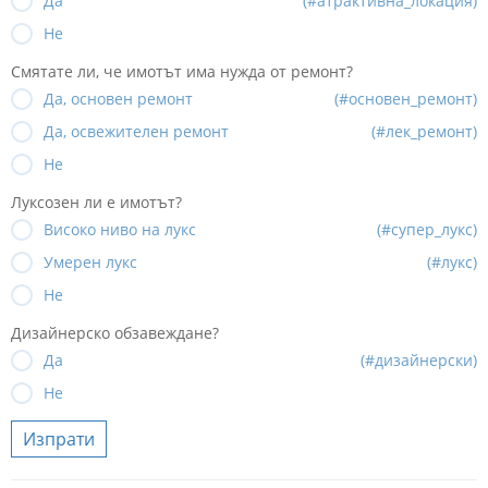
Да
(#атрактивна_локация)
Не
Смятате ли, че имотът има нужда от ремонт?
Да, основен ремонт
(#основен_ремонт)
Да, освежителен ремонт
(#лек_ремонт)
Не
Луксозен ли е имотът?
Високо ниво на лукс
(#супер_лукс)
Умерен лукс
(#лукс)
Не
Дизайнерско обзавеждане?
Да
(#дизайнерски)
Не
Изпрати