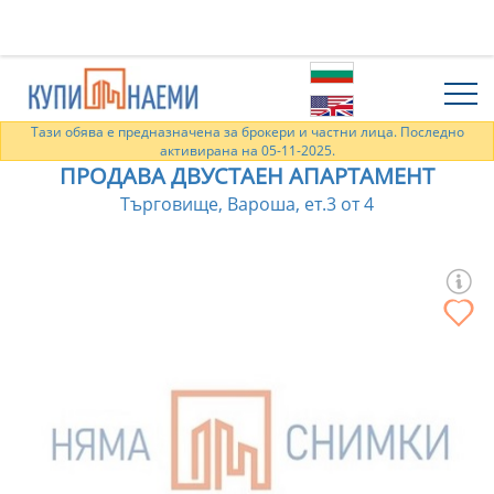
Тази обява е предназначена за брокери и частни лица. Последно
активирана на 05-11-2025.
ПРОДАВА ДВУСТАЕН АПАРТАМЕНТ
Търговище, Вароша, ет.3 от 4