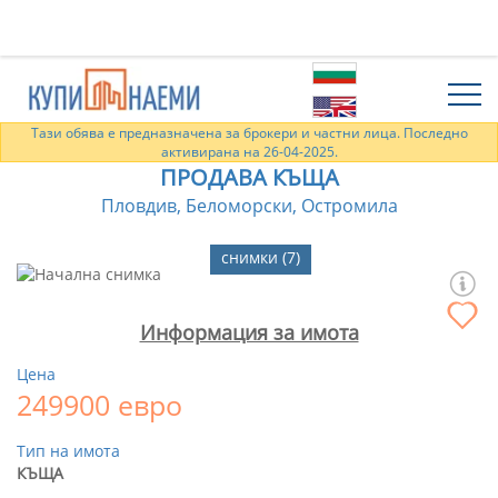
Тази обява е предназначена за брокери и частни лица. Последно
активирана на 26-04-2025.
ПРОДАВА КЪЩА
Пловдив, Беломорски, Остромила
снимки (7)
Информация за имота
Цена
249900 евро
Тип на имота
КЪЩА