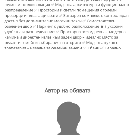
шумо- и топлоизолация ✅ Модерна архитектура и функционално
разпределение ✅ Просторни и светли помещения с големи
прозорци и плъзгащи врати ✅ Затворен комплекс с контролиран
достъп без допълнителни месечни такси ✅ Самостоятелен
озеленен двор ✅ Паркинг с удобно разположение 🔥 Луксозни
удобства и разпределение: ✅ Просторна всекидневна с модерна
камина и директен излаз към заден двор – идеално място за
релакс и семейни събирания на открито ✅ Модерна кухня с
трапезария – идеална за семейни вечери ✅ 3 бани ✅ Перално
помещение и склад за удобство и практичност ✅ 3 Спални като
всяка спалня е с излаз към балкон – насладете се на свеж въздух и
красива гледка ✅ Къщите ще се издават по БДС – на замазка и
шпакловка, което ви позволява да завършите интериора според
вашия собствен стил и предпочитания! Къщите ще бъдат
завършени 2026 година. Намират се до новопостроени къщи.
Това е отлична възможност за инвеститори и за семейства, които
Автор на обявата
търсят уединение и спокойствие, съчетано с удобства и бърза
връзка с основни транспортни артерии. Цената до акт 16 е 249 900
евро БЕЗ ДОПЪЛНИТЕЛНИ КОМИСИОННИ 📞 Свържете се с нас
сега за повече информация и оглед! 💫тел 0988715631 Kashta /
kushta / Plovdiv / Belomorski / Ostromila / prodava se Belomorski
Plovdiv kushta