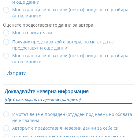
и още данни
Много данни липсват или (почти) нищо не се разбира
от наличните
Оценете предоставените данни за автора
Много описателни
Получих представа кой е автора, но могат да се
предоставят и още данни
Много данни липсват или (почти) нищо не се разбира
от наличните
Изпрати
Докладвайте невярна информация
(Ще бъде видяно от администраторите)
Имотът вече е продаден (отдаден под наем), но обявата
не е свалена
Авторът е предоставил неверни данни за себе си