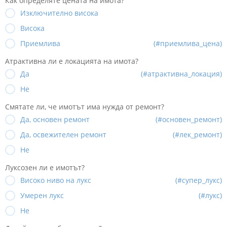
Как определяте цената на имота?
Изключително висока
Висока
Приемлива
(#приемлива_цена)
Атрактивна ли е локацията на имота?
Да
(#атрактивна_локация)
Не
Смятате ли, че имотът има нужда от ремонт?
Да, основен ремонт
(#основен_ремонт)
Да, освежителен ремонт
(#лек_ремонт)
Не
Луксозен ли е имотът?
Високо ниво на лукс
(#супер_лукс)
Умерен лукс
(#лукс)
Не