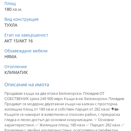
Площ
180
кв.м.
Вид конструкция
ТУХЛА
Етап на завършеност
АКТ 15/АКТ 16
Обзавеждане мебели
НЯМА
Отопление
КЛИМАТИК
Описание на имота
Продавам къща на два етажа Беломорски, Пловдив ОТ
СОБСТВЕНИК Цена 249 900 евро Къщи в кв. Беломорски, Пловдив
Продават се модерни двуетажни къщи на калкан с просторна
жилищна площ от 180 кв.м и собствен парцел от 282 кв.м! 🌳🏡
Къщите се намират в живописен и спокоен район, с прекрасна
гледка и лесен достъп до основни комуникации. ✨ Основни
характеристики: ✅ Жилищна площ: 180 кв.м ✅ Парцел: 282 кв.м ✅
Разделени с двойна изолирана стена, осигуряваща перфектна