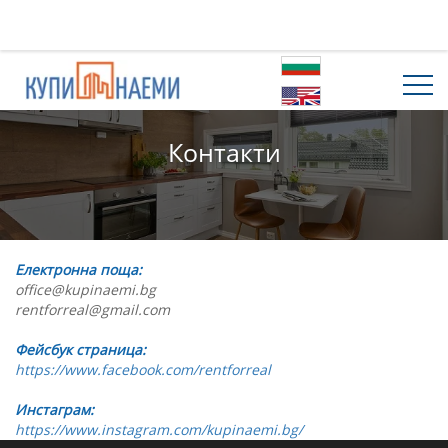
Контакти
Електронна поща:
office@kupinaemi.bg
rentforreal@gmail.com
Фейсбук страница:
https://www.facebook.com/rentforreal
Инстаграм:
https://www.instagram.com/kupinaemi.bg/