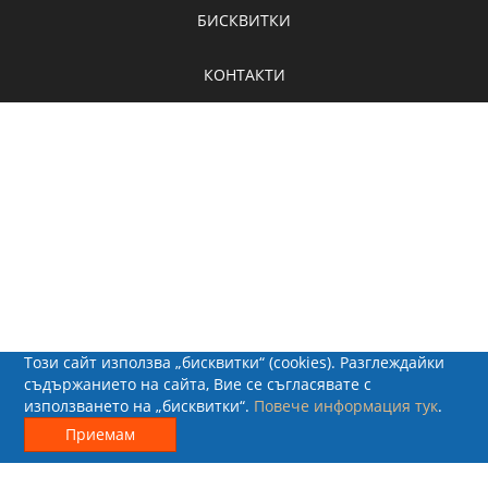
БИСКВИТКИ
КОНТАКТИ
Този сайт използва „бисквитки“ (cookies). Разглеждайки
съдържанието на сайта, Вие се съгласявате с
използването на „бисквитки“.
Повече информация тук
.
© 2026 - Рапид Солюшънс ЕООД
Приемам